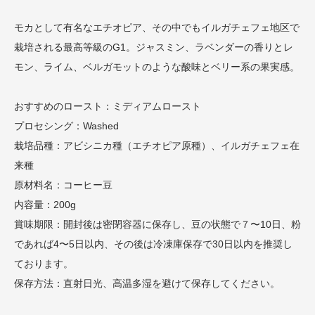
モカとして有名なエチオピア、その中でもイルガチェフェ地区で
栽培される最高等級のG1。ジャスミン、ラベンダーの香りとレ
モン、ライム、ベルガモットのような酸味とベリー系の果実感。
おすすめのロースト：ミディアムロースト
プロセシング：Washed
栽培品種：アビシニカ種（エチオピア原種）、イルガチェフェ在
来種
原材料名：コーヒー豆
内容量：200g
賞味期限：開封後は密閉容器に保存し、豆の状態で７〜10日、粉
であれば4〜5日以内、その後は冷凍庫保存で30日以内を推奨し
ております。
保存方法：直射日光、高温多湿を避けて保存してください。