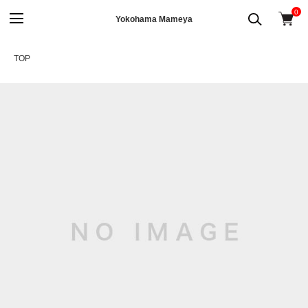
0
Yokohama Mameya
TOP